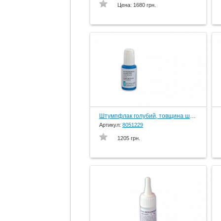
Цена:
1680 грн.
Штумпфлак голубий, товщина шару 6 мкм, 25 мл.пляшка з кісточкою, вир-во Schuler-Dental, Germany
Артикул:
8051229
1205 грн.