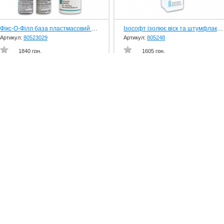
Фікс-О-Філл база пластмасовий клей, 2х10 гр., вир-во Schuler-Dental, Germany
Ізософт ізолює віск та штумфлак, рідина, 25 мл., вир-во Schuler-Dental, Germany
Артикул:
80523029
Артикул:
805248
1840 грн.
1605 грн.
Паста полірувальна, біла, дзеркальний блиск для всіх матеріалів, брусок 200 г., вир-во Schuler-Dental, Germany
Паста полірувальна,зелена, попередня обрабка металу, брусок 200 г., вир-во Schuler-Dental, Germany
Артикул:
805308
Артикул:
805328
1205 грн.
1205 грн.