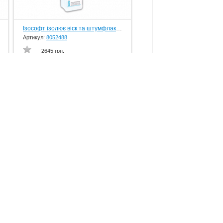
Ізософт ізолює віск та штумфлак, рідина, 250 мл., вир-во Schuler-Dental, Germany
Артикул:
8052488
2645 грн.
Паста полірувальна, зелена, фініш метал, брусок 200 г, вир-во Schuler-Dental, Germany
Артикул:
805338
1205 грн.