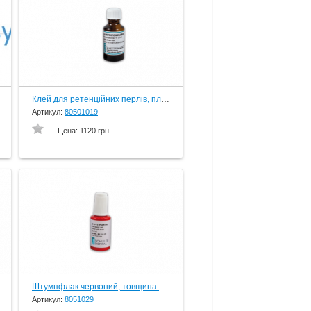
Клей для ретенційних перлів, пляшка 25 мл., вир-во Schuler-Dental, Germany
Артикул:
80501019
Цена:
1120 грн.
Штумпфлак червоний, товщина шару 10 мкм, 25 мл. пляшка з кісточкою, вир-во Schuler-Dental, Germany
Артикул:
8051029