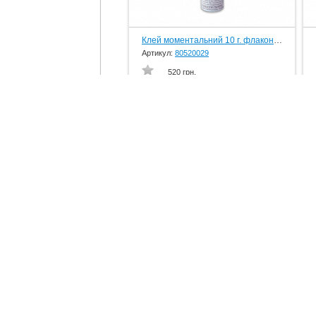
Клей моментальний 10 г. флакон, вир-во Schuler-Dental, Germany
Артикул:
80520029
520 грн.
ІзофІкс ізолює віск від гіпсу, рідина, 25 мл., вир-во Schuler-Dental, Germany
Артикул:
805258
1085 грн.