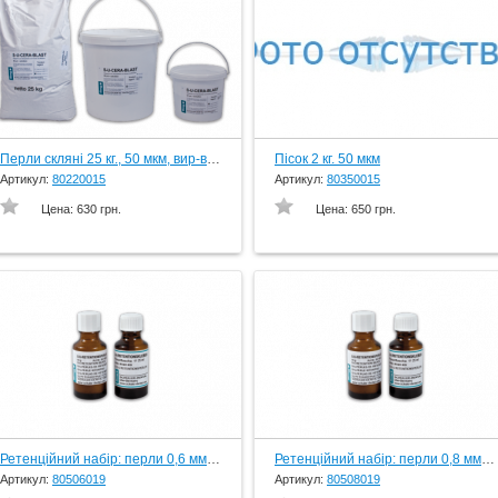
Перли скляні 25 кг., 50 мкм, вир-во Schuler-Dental, Germany
Пісок 2 кг. 50 мкм
Артикул:
80220015
Артикул:
80350015
Цена:
630 грн.
Цена:
650 грн.
Ретенційний набір: перли 0,6 мм 25г.+ клей 25г., вир-во Schuler-Dental, Germany
Ретенційний набір: перли 0,8 мм 25г.+ клей 25г., вир-во Schuler-Dental, Germany
Артикул:
80506019
Артикул:
80508019