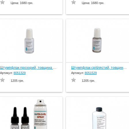
Цена:
1680 грн.
Цена:
1680 грн.
Штумпфлак прозорий, товщина шару 3 мкм, 25 мл.пляшка з кісточкою, вир-во Schuler-Dental, Germany
Штумпфлак сріблястий, товщина шару 14 мкм, 25 мл. пляшка з кісточкою, вир-во Schuler-Dental, Germany
Артикул:
8051329
Артикул:
8051529
1205 грн.
1205 грн.