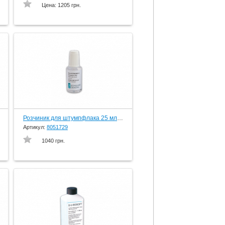
Цена:
1205 грн.
Розчиник для штумпфлака 25 мл. пляшка з кісточкою, вир-во Schuler-Dental, Germany
Артикул:
8051729
1040 грн.