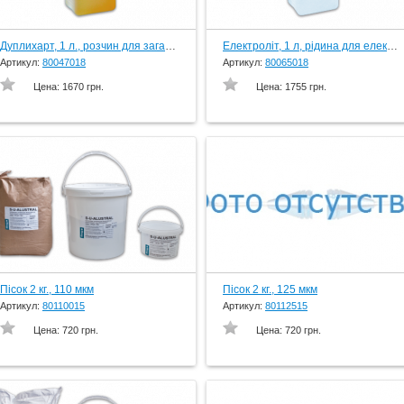
Дуплихарт, 1 л., розчин для загартування вогнетривких моделей, вир-во Schuler-Dental, Germany
Електроліт, 1 л, рідина для елекрохімічної поліровки, вир-во Schuler-Dental, Germany
Артикул:
80047018
Артикул:
80065018
Цена:
1670 грн.
Цена:
1755 грн.
Пісок 2 кг., 110 мкм
Пісок 2 кг., 125 мкм
Артикул:
80110015
Артикул:
80112515
Цена:
720 грн.
Цена:
720 грн.