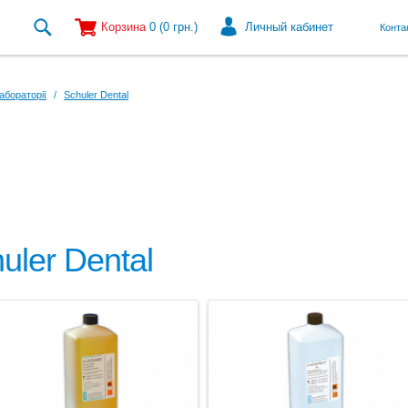
Корзина
0
(0
грн.
)
Личный кабинет
Конта
абораторії
/
Schuler Dental
ler Dental