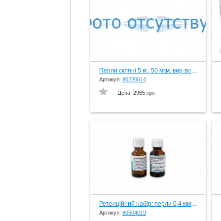
Перли скляні 5 кг., 50 мкм, вир-во Schuler-Dental, Germany
Артикул:
80220014
Цена:
2965 грн.
Ретенційний набір: перли 0,4 мм 25г.+ клей 25г., вир-во Schuler-Dental, Germany
Артикул:
80504019