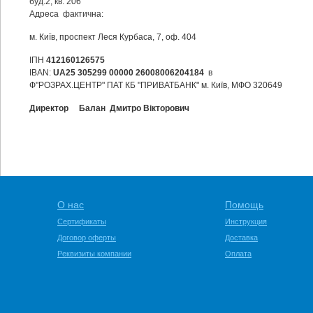
буд.2, кв. 206
Адреса фактична:
м. Київ, проспект Леся Курбаса, 7, оф. 404
ІПН
412160126575
IBAN
:
UA25 305299 00000 26008006204184
в
Ф"РОЗРАХ.ЦЕНТР" ПАТ КБ "ПРИВАТБАНК" м. Київ, МФО 320649
Директор Балан Дмитро Вікторович
О нас
Помощь
Сертификаты
Инструкция
Договор оферты
Доставка
Реквизиты компании
Оплата