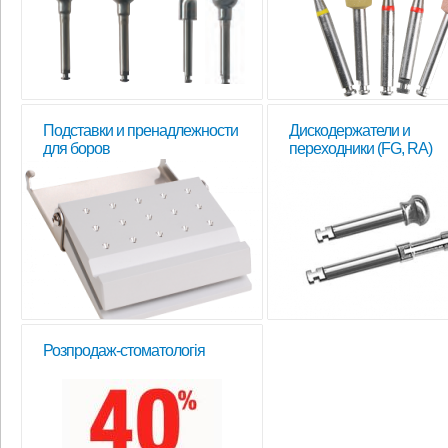
Подставки и пренадлежности
Дискодержатели и
для боров
переходники (FG, RA)
Розпродаж-стоматологія