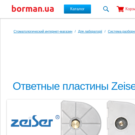
Каталог
Корз
Перейти к основному содержанию
Стоматологический интернет-магазин
/
Для лабораторії
/
Система разборн
Ответные пластины Zeise