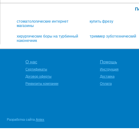
П
стоматологические интернет
купить фрезу
магазины
хирургические боры на турбинный
триммер зуботехнический
наконечник
О нас
Помощь
Сертификаты
Инструкция
Договор оферты
Доставка
Реквизиты компании
Оплата
Разработка сайта
Antex