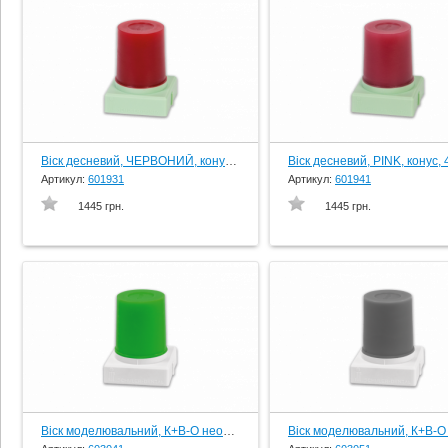
Віск десневий, ЧЕРВОНИЙ, конус, 45 гр., вир-во Schuler-Dental, Germany
Артикул:
601931
Артикул:
601941
1445 грн.
1445 грн.
Віск моделювальний, К+В-О неоново-зелений, конус, 45 гр., вир-во Schuler-Dental, Germany