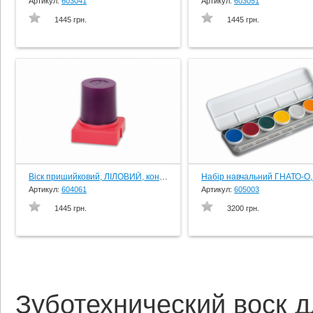
Артикул:
603041
Артикул:
603051
1445 грн.
1445 грн.
Віск пришийковий, ЛІЛОВИЙ, конус, 45 гр., вир-во Schuler-Dental, Germany
Артикул:
604061
Артикул:
605003
1445 грн.
3200 грн.
Зуботехнический воск 