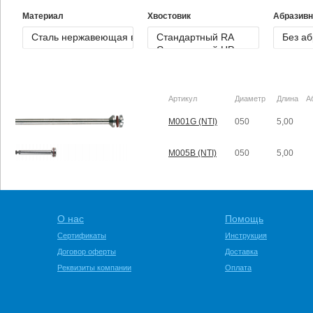
Материал
Хвостовик
Абразивн
Артикул
Диаметр
Длина
А
M001G (NTI)
050
5,00
M005B (NTI)
050
5,00
О нас
Помощь
Сертификаты
Инструкция
Договор оферты
Доставка
Реквизиты компании
Оплата