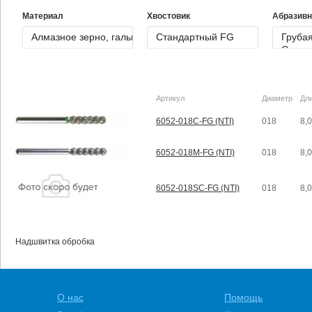
Материал
Хвостовик
Абразивн
Артикул
Диаметр
Дл
6052-018C-FG (NTI)
018
8,
6052-018M-FG (NTI)
018
8,
6052-018SC-FG (NTI)
018
8,
Надшвитка обробка
О нас
Помощь