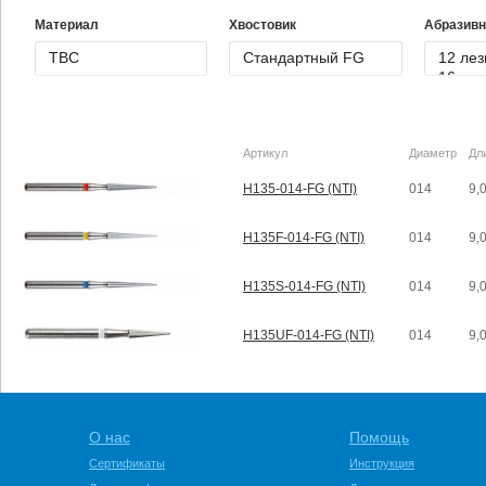
Материал
Хвостовик
Абразивн
Артикул
Диаметр
Дл
H135-014-FG (NTI)
014
9,
H135F-014-FG (NTI)
014
9,
H135S-014-FG (NTI)
014
9,
H135UF-014-FG (NTI)
014
9,
О нас
Помощь
Сертификаты
Инструкция