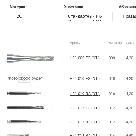
Материал
Хвостовик
Абразивн
Артикул
Диаметр
Длина
H21-009-FG (NTI)
009
4,20
H21-010-FG (NTI)
010
4,20
H21-010-RA (NTI)
010
4,20
H21-012-FG (NTI)
012
4,20
H21-012-RA (NTI)
012
4,20
H21-014-RA (NTI)
014
4,40