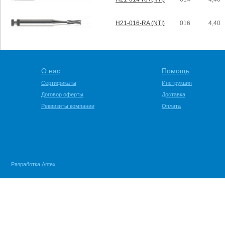
H21-016-RA (NTI)
016
4,40
О нас
Помощь
Сертификаты
Инструкция
Договор оферты
Доставка
Реквизиты компании
Оплата
Разработка
Antex