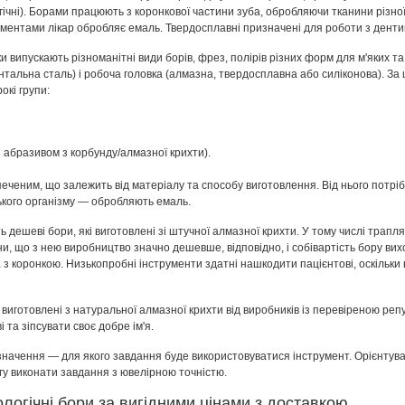
ургічні). Борами працюють з коронкової частини зуба, обробляючи тканини різної
ументами лікар обробляє емаль. Твердосплавні призначені для роботи з дент
випускають різноманітні види борів, фрез, полірів різних форм для м'яких та 
нтальна сталь) і робоча головка (алмазна, твердосплавна або силіконова). З
окі групи:
з абразивом з корбунду/алмазної крихти).
еченим, що залежить від матеріалу та способу виготовлення. Від нього потрібн
кого організму — обробляють емаль.
дешеві бори, які виготовлені зі штучної алмазної крихти. У тому числі трапля
ни, що з нею виробництво значно дешевше, відповідно, і собівартість бору ви
 коронкою. Низькопробні інструменти здатні нашкодити пацієнтові, оскільки 
 виготовлені з натуральної алмазної крихти від виробників із перевіреною реп
 та зіпсувати своє добре ім'я.
чення — для якого завдання буде використовуватися інструмент. Орієнтуватися
огу виконати завдання з ювелірною точністю.
ологічні бори за вигідними цінами з доставкою