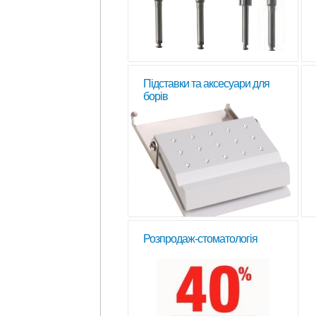
Підставки та аксесуари для
борів
Розпродаж-стоматологія