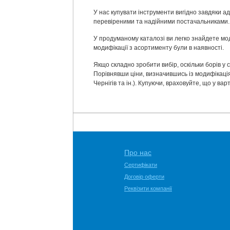
У нас купувати інструменти вигідно завдяки а
перевіреними та надійними постачальниками. 
У продуманому каталозі ви легко знайдете моди
модифікації з асортименту були в наявності.
Якщо складно зробити вибір, оскільки борів у
Порівнявши ціни, визначившись із модифікаці
Чернігів та ін.). Купуючи, враховуйте, що у в
Про нас
Сертифікати
Договір оферти
Реквізити компанії