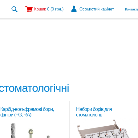
Кошик
0
(0
грн.
)
Особистий кабінет
Контакт
стоматологічні
Карбід-вольфрамові бори,
Набори борів для
фініри (FG, RA)
стоматологів