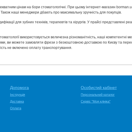
декватним цінам на бори стоматологічні. При цьому інтернет-магазин borman.ua
Також наші менеджери дбають про максимальну зручність для покупців.
фікації для зубних техніків, терапевтів та хірургів. У прайсі представлені ре
 стоматології використовується величезна різноманітність, наші компетентні м
ями, ви можете замовляти фрези з безкоштовною доставкою по Києву та пересил
артість не включено оплату транспортування.
Допомога
Особистий кабінет
Інструкція
Персональний каталог
Доставка
Сервіс "Моя клініка"
Оплата