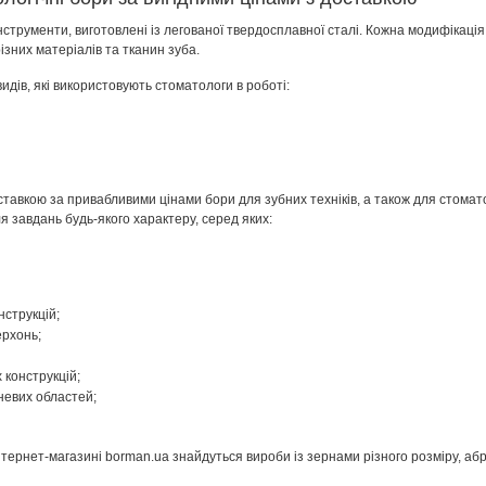
нструменти, виготовлені із легованої твердосплавної сталі. Кожна модифікаці
зних матеріалів та тканин зуба.
видів, які використовують стоматологи в роботі:
тавкою за привабливими цінами бори для зубних техніків, а також для стоматол
 завдань будь-якого характеру, серед яких:
струкцій;
ерхонь;
 конструкцій;
невих областей;
нтернет-магазині borman.ua знайдуться вироби із зернами різного розміру, абр