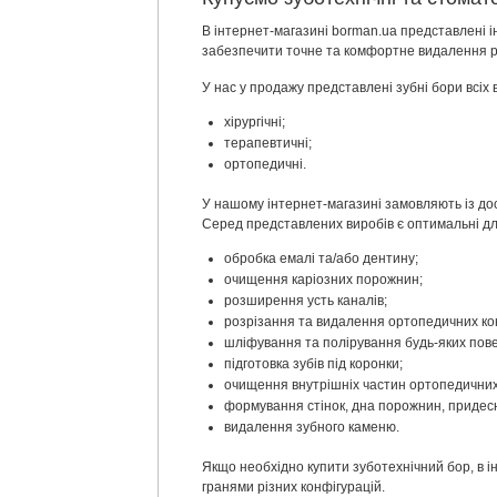
В інтернет-магазині borman.ua представлені і
забезпечити точне та комфортне видалення рі
У нас у продажу представлені зубні бори всіх 
хірургічні;
терапевтичні;
ортопедичні.
У нашому інтернет-магазині замовляють із дос
Серед представлених виробів є оптимальні для
обробка емалі та/або дентину;
очищення каріозних порожнин;
розширення усть каналів;
розрізання та видалення ортопедичних кон
шліфування та полірування будь-яких пов
підготовка зубів під коронки;
очищення внутрішніх частин ортопедичних
формування стінок, дна порожнин, придес
видалення зубного каменю.
Якщо необхідно купити зуботехнічний бор, в і
гранями різних конфігурацій.