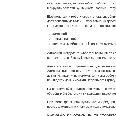
кісткових тканин, коріння зубів (особливо хір
шліфують поверхні зубів. Діамантовими інстр
Щоб полегшити роботу стоматолога, виробники 
двох основних деталей — хвостовик (інструме
інструмент, що обертається, ділять на три шир
алмазний;
твердосплавний;
полірувальний(на основі силікону/каучуку, 
Алмазний інструмент буває гальванічним та сп
працюють за найтвердішими тканинами людсь
Але алмазним інструментом нерідко називають 
Алмазна крихта використовується з тієї причи
деталями практично неможлива якісна робота з
призводить до виникнення вторинного карієсу.
На нашому сайті представлені бори для зубів,
обробці зубів без ризиків нашкодити пацієнтові
При виборі фрез враховують насамперед призна
нього залежить, наскільки вдасться стоматол
Купуємо зуботехнічні та стомат