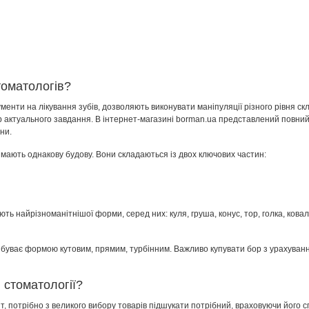
томатологів?
менти на лікування зубів, дозволяють виконувати маніпуляції різного рівня с
р актуального завдання. В інтернет-магазині borman.ua представлений повний
ни.
, мають однакову будову. Вони складаються із двох ключових частин:
ь найрізноманітнішої форми, серед них: куля, груша, конус, тор, голка, ковал
 буває формою кутовим, прямим, турбінним. Важливо купувати бор з урахуванн
 стоматології?
т, потрібно з великого вибору товарів підшукати потрібний, враховуючи його 