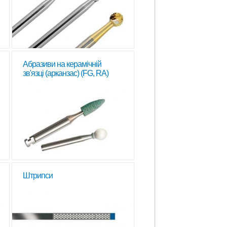
Абразиви на керамічній
зв'язці (арканзас) (FG, RA)
Штрипси