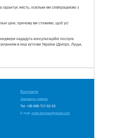
 гарантує якість, оскільки ми співпрацюємо з
альні ціни, причому ми стежимо, щоб усі
енеджери нададуть консультаційні послуги.
анням в інші куточки України (Дніпро, Луцьк,
Контакти
Замовити дзвінок
Tel: +38-068-717-62-53
E-mail:
order.borman@gmail.com