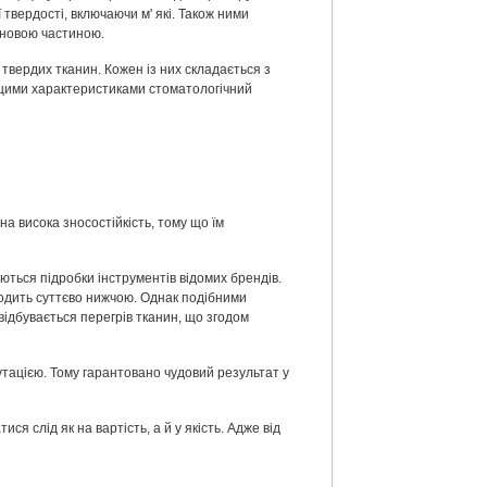
 твердості, включаючи м' які. Також ними
иновою частиною.
твердих тканин. Кожен із них складається з
а цими характеристиками стоматологічний
а висока зносостійкість, тому що їм
ються підробки інструментів відомих брендів.
ходить суттєво нижчою. Однак подібними
відбувається перегрів тканин, що згодом
утацією. Тому гарантовано чудовий результат у
 слід як на вартість, а й у якість. Адже від