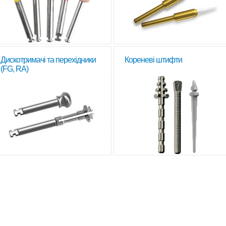
Дискотримачі та перехідники
Кореневі штифти
(FG, RA)