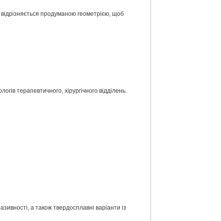
я відрізняється продуманою геометрією, щоб
огів терапевтичного, хірургічного відділень.
азивності, а також твердосплавні варіанти із