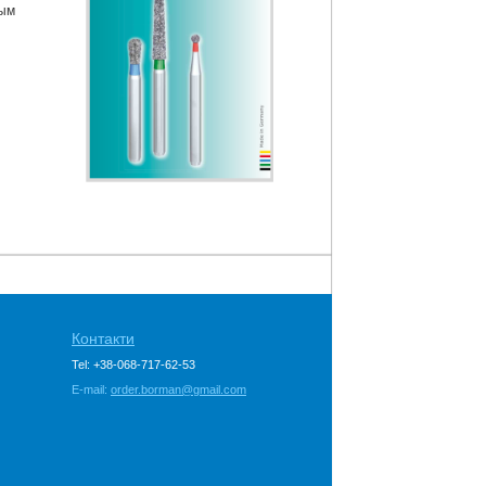
ным
Контакти
Tel: +38-068-717-62-53
E-mail:
order.borman@gmail.com