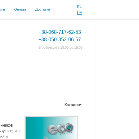
RU
кты
Оплата
Доставка
UA
+38-068-717-62-53
+38-050-352-06-57
В робочі дні з 10:00 до 18:00
Каталоги:
онников
ьную серию
ия и