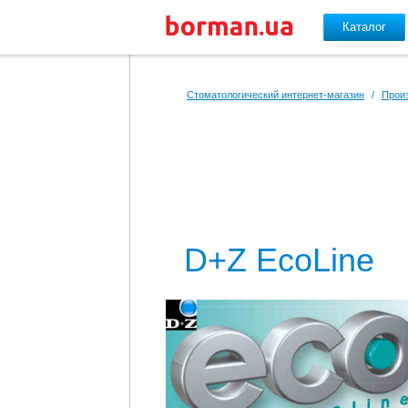
Каталог
Перейти к основному содержанию
Стоматологический интернет-магазин
/
Прои
D+Z EcoLine