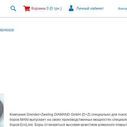
Корзина
0
(0
грн.
)
Личный кабинет
Конта
зводители
Компания Drendel+Zweling DIAMAND GmbH (D+Z) специально для покл
боров MANI выпускает на своих производственных мощностях специал
боров EcoLine. Боры отличаються высоким качеством алмазного покрыт