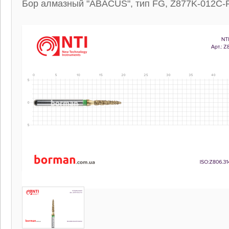
Бор алмазный "ABACUS", тип FG, Z877K-012C-F