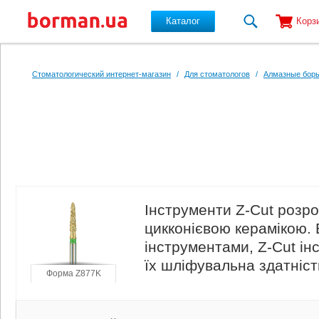
Каталог
Корз
Перейти к основному содержанию
Стоматологический интернет-магазин
/
Для стоматологов
/
Алмазные боры
Інструменти Z-Cut розр
цикконієвою керамікою. 
інструментами, Z-Cut і
їх шліфувальна здатніст
Форма Z877K