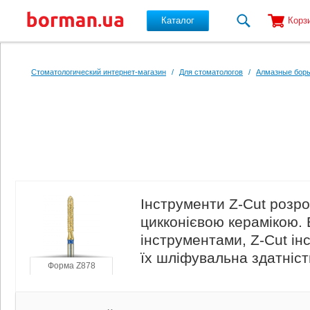
Каталог
Корз
Перейти к основному содержанию
Стоматологический интернет-магазин
/
Для стоматологов
/
Алмазные боры
Інструменти Z-Cut розр
цикконієвою керамікою. 
інструментами, Z-Cut і
їх шліфувальна здатніст
Форма Z878