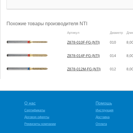
Похожие товары производителя NTI
Артикул
Диаметр
Дли
Z878-010F-FG (NTI)
010
8,0
Z878-014F-FG (NTI)
014
8,0
Z878-012M-FG (NTI)
012
8,0
О нас
Помощь
Сертификаты
Инструкция
Договор оферты
Доставка
Реквизиты компании
Оплата