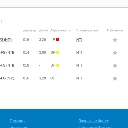
I
Диаметр
Длина
Абразивность
Производитель
Избранное
G (NTI)
016
3,20
F
NTI
FG (NTI)
014
3,00
SF
NTI
FG (NTI)
018
-
SF
NTI
-FG (NTI)
016
3,20
UF
NTI
Помощь
Личный кабинет
Инструкция
Персональный каталог