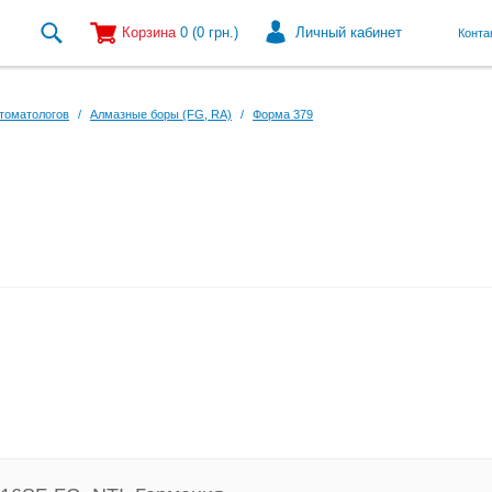
Корзина
0
(0
грн.
)
Личный кабинет
Конта
томатологов
/
Алмазные боры (FG, RA)
/
Форма 379