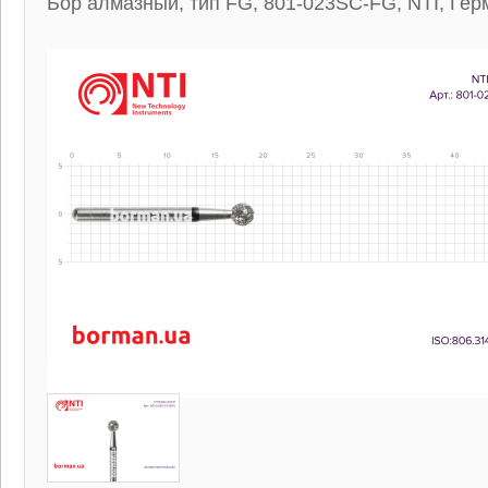
Бор алмазный, тип FG, 801-023SC-FG, NTI, Гер