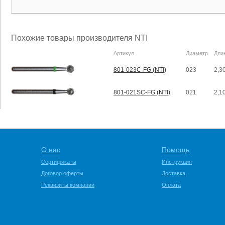
Похожие товары производителя NTI
Артикул
Диаметр
Дли
801-023C-FG (NTI)
023
2,3
801-021SC-FG (NTI)
021
2,1
О нас
Помощь
Сертификаты
Инструкция
Договор оферты
Доставка
Реквизиты компании
Оплата