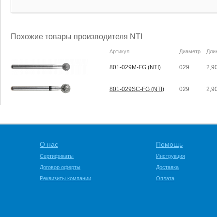
Похожие товары производителя NTI
Артикул
Диаметр
Дли
801-029M-FG (NTI)
029
2,9
801-029SC-FG (NTI)
029
2,9
О нас
Помощь
Сертификаты
Инструкция
Договор оферты
Доставка
Реквизиты компании
Оплата