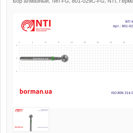
Бор алмазный, тип FG, 801-029C-FG, NTI, Герм