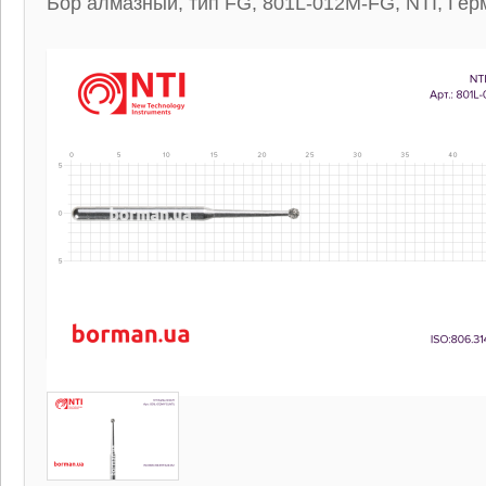
Бор алмазный, тип FG, 801L-012M-FG, NTI, Гер