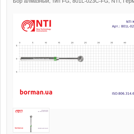
Бор алмазный, тип FG, 801L-023C-FG, NTI, Гер