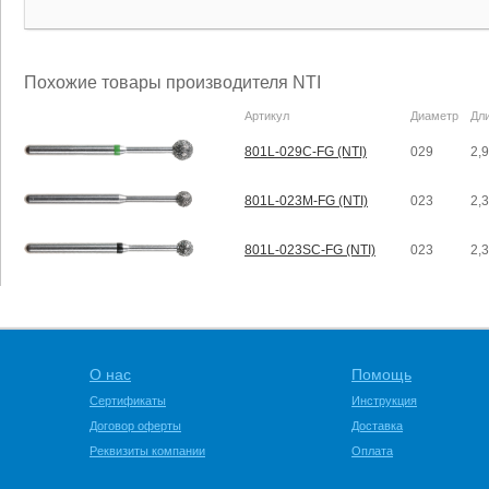
Похожие товары производителя NTI
Артикул
Диаметр
Дл
801L-029C-FG (NTI)
029
2,
801L-023M-FG (NTI)
023
2,
801L-023SC-FG (NTI)
023
2,
О нас
Помощь
Сертификаты
Инструкция
Договор оферты
Доставка
Реквизиты компании
Оплата