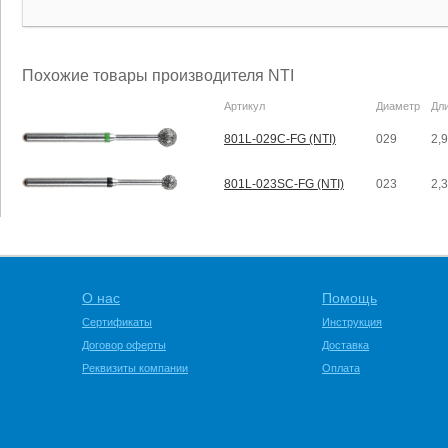
Похожие товары производителя NTI
Артикул
Диаметр
Дл
801L-029C-FG (NTI)
029
2,
801L-023SC-FG (NTI)
023
2,
О нас
Помощь
Сертификаты
Инструкция
Договор оферты
Доставка
Реквизиты компании
Оплата