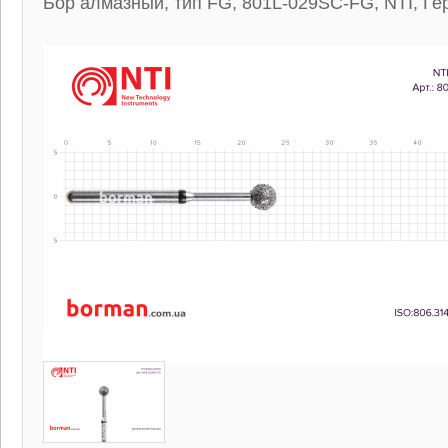
Бор алмазный, тип FG, 801L-029SC-FG, NTI, Г