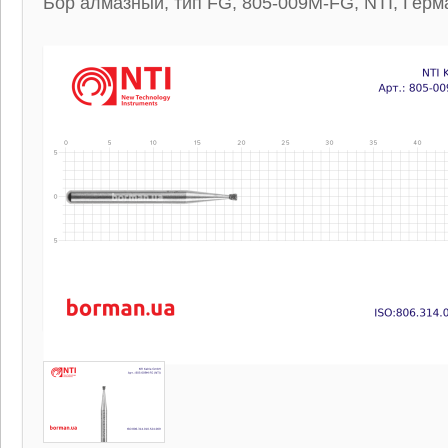
Бор алмазный, тип FG, 805-009M-FG, NTI, Герм