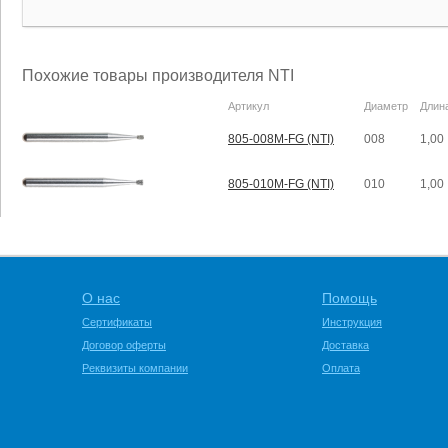
Похожие товары производителя NTI
Артикул
Диаметр
Длин
805-008M-FG (NTI)
008
1,00
805-010M-FG (NTI)
010
1,00
О нас
Помощь
Сертификаты
Инструкция
Договор оферты
Доставка
Реквизиты компании
Оплата