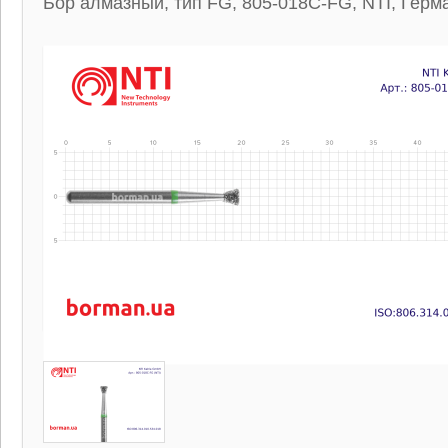
Бор алмазный, тип FG, 805-018C-FG, NTI, Герм