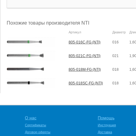
Похожие товары производителя NTI
Артикул
Диаметр
Дли
805-016C-FG (NTI)
016
1,6
805-021C-FG (NTI)
021
1,9
805-018M-FG (NTI)
018
1,6
805-018SC-FG (NTI)
018
1,6
О нас
Помощь
Сертификаты
Инструкция
Договор оферты
Доставка