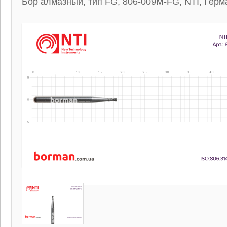
Бор алмазный, тип FG, 806-009M-FG, NTI, Герм