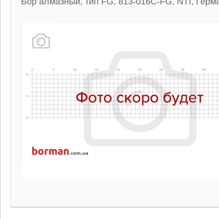
Бор алмазный, тип FG, 813-016C-FG, NTI, Герм