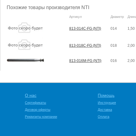
Похожие товары производителя NTI
Артикул
Диаметр
Длин
813-014C-FG (NTI)
014
1,50
813-018C-FG (NTI)
018
2,00
813-016M-FG (NTI)
016
2,00
О нас
Помощь
Сертификаты
Инструкция
Договор оферты
Доставка
Реквизиты компании
Оплата