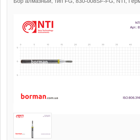
Бор алмазный, тип FG, 830-008SF-FG, NTI, Гер