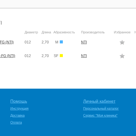
I
Диаметр
Длина
Абразивность
Производитель
Избранное
FG (NTI)
012
2,70
M
NTI
-FG (NTI)
012
2,70
SF
NTI
Помощь
Личный кабинет
Инструкция
Персональный каталог
Доставка
Сервис "Моя клиника"
Оплата