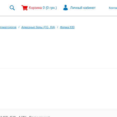
Корзина
0
(0
грн.
)
Личный кабинет
Конта
томатологов
/
Алмазные боры (FG, RA)
/
Форма 830