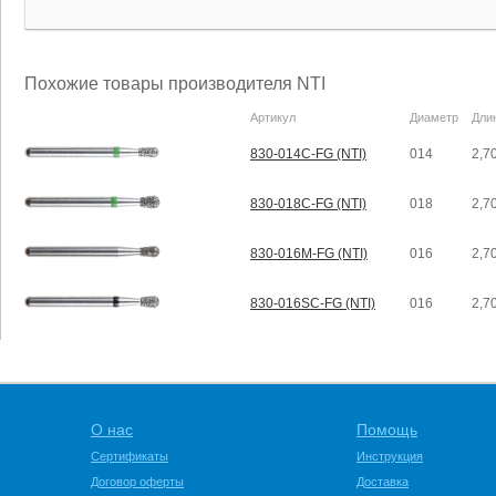
Похожие товары производителя NTI
Артикул
Диаметр
Дли
830-014C-FG (NTI)
014
2,7
830-018C-FG (NTI)
018
2,7
830-016M-FG (NTI)
016
2,7
830-016SC-FG (NTI)
016
2,7
О нас
Помощь
Сертификаты
Инструкция
Договор оферты
Доставка