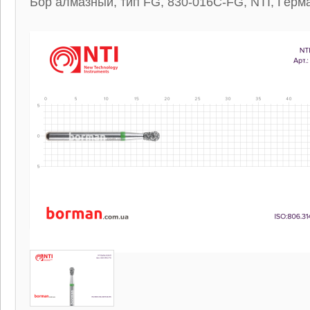
Бор алмазный, тип FG, 830-016C-FG, NTI, Герм