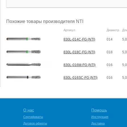
Похожие товары производителя NTI
Артикул
Диаметр
Дл
830L-014C-FG (NTI)
014
5,
830L-018C-FG (NTI)
018
5,
830L-016M-FG (NTI)
016
5,
830L-016SC-FG (NTI)
016
5,
О нас
Помощь
Сертификаты
Инструкция
Договор оферты
Доставка