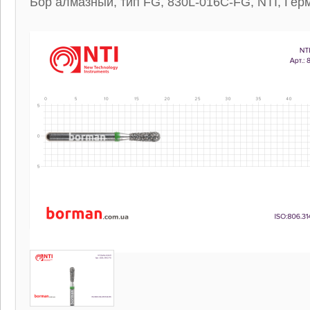
Бор алмазный, тип FG, 830L-016C-FG, NTI, Гер