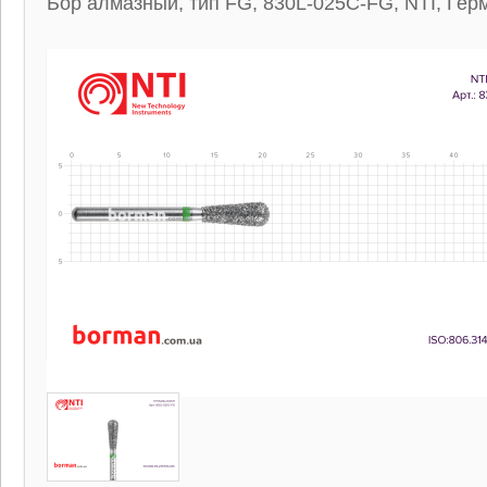
Бор алмазный, тип FG, 830L-025C-FG, NTI, Гер