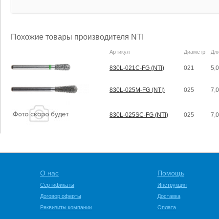
Похожие товары производителя NTI
Артикул
Диаметр
Дл
830L-021C-FG (NTI)
021
5,
830L-025M-FG (NTI)
025
7,
830L-025SC-FG (NTI)
025
7,
О нас
Помощь
Сертификаты
Инструкция
Договор оферты
Доставка
Реквизиты компании
Оплата