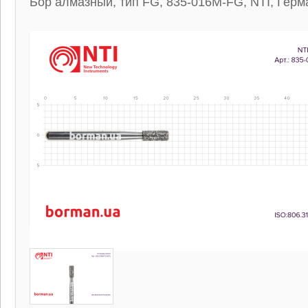
Бор алмазный, тип FG, 835-016M-FG, NTI, Герм