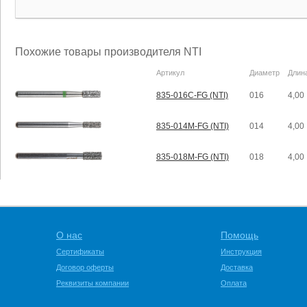
Похожие товары производителя NTI
Артикул
Диаметр
Длин
835-016C-FG (NTI)
016
4,00
835-014M-FG (NTI)
014
4,00
835-018M-FG (NTI)
018
4,00
О нас
Помощь
Сертификаты
Инструкция
Договор оферты
Доставка
Реквизиты компании
Оплата