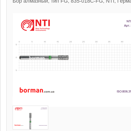
Бор алмазный, тип FG, 835-018C-FG, NTI, Герм