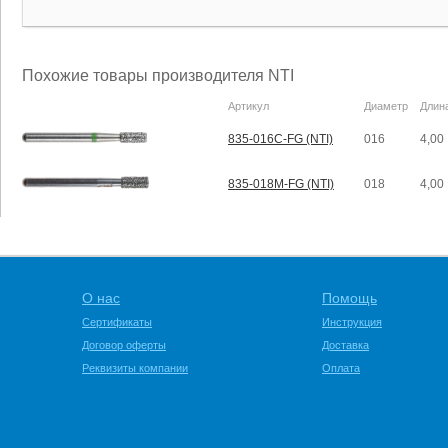
Похожие товары производителя NTI
Артикул
Диаметр
Длин
835-016C-FG (NTI)
016
4,00
835-018M-FG (NTI)
018
4,00
О нас
Помощь
Сертификаты
Инструкция
Договор оферты
Доставка
Реквизиты компании
Оплата