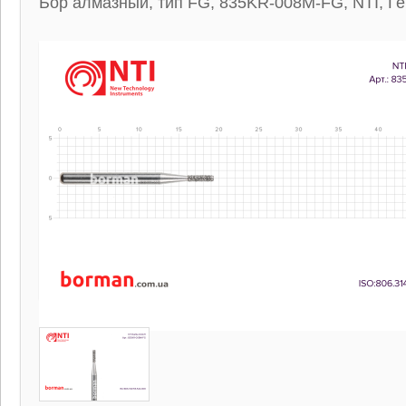
Бор алмазный, тип FG, 835KR-008M-FG, NTI, Г