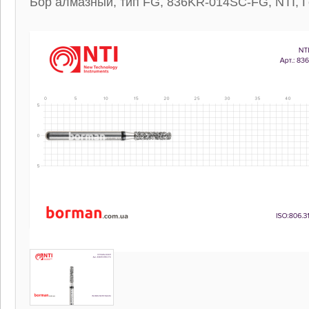
Бор алмазный, тип FG, 836KR-014SC-FG, NTI, 