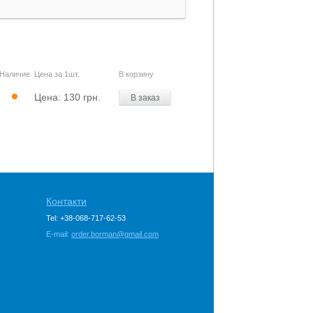
Наличие
Цена за 1шт.
В корзину
Цена:
130 грн.
В заказ
Контакти
Tel: +38-068-717-62-53
E-mail:
order.borman@gmail.com