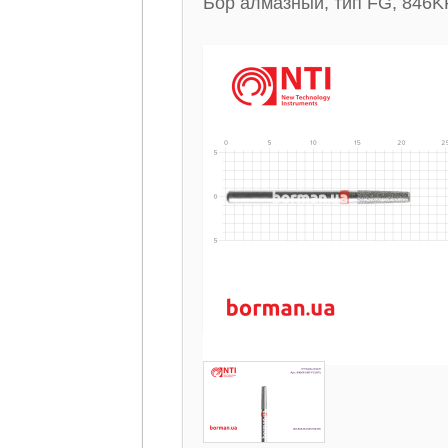
Бор алмазный, тип FG, 846K