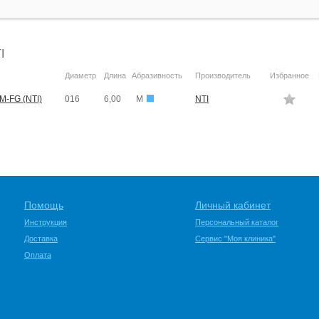
I
Диаметр
Длина
Абразивность
Производитель
Избранное
M-FG (NTI)
016
6,00
M
NTI
Помощь
Личный кабинет
Инструкция
Персональный каталог
Доставка
Сервис "Моя клиника"
Оплата