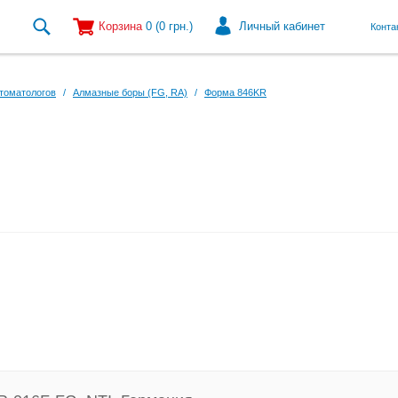
Корзина
0
(0
грн.
)
Личный кабинет
Конта
томатологов
/
Алмазные боры (FG, RA)
/
Форма 846KR