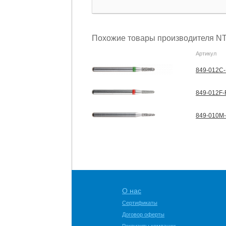
Похожие товары производителя NT
Артикул
849-012C-
849-012F-
849-010M-
О нас
Сертификаты
Договор оферты