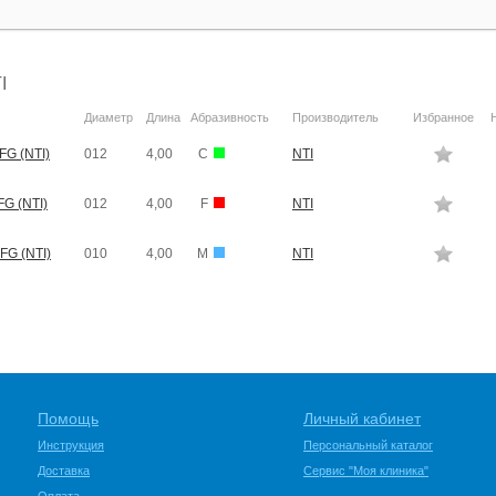
I
Диаметр
Длина
Абразивность
Производитель
Избранное
FG (NTI)
012
4,00
C
NTI
FG (NTI)
012
4,00
F
NTI
FG (NTI)
010
4,00
M
NTI
Помощь
Личный кабинет
Инструкция
Персональный каталог
Доставка
Сервис "Моя клиника"