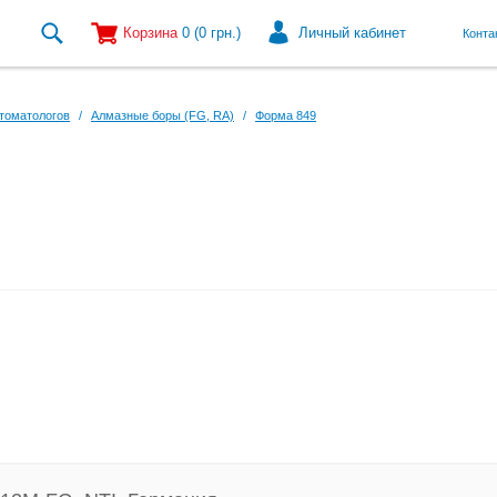
Корзина
0
(0
грн.
)
Личный кабинет
Конта
томатологов
/
Алмазные боры (FG, RA)
/
Форма 849