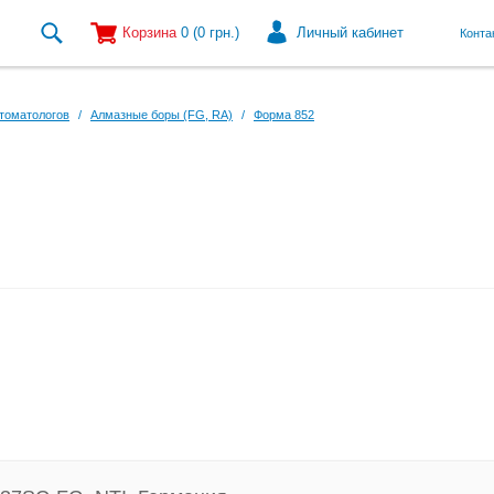
Корзина
0
(0
грн.
)
Личный кабинет
Конта
томатологов
/
Алмазные боры (FG, RA)
/
Форма 852