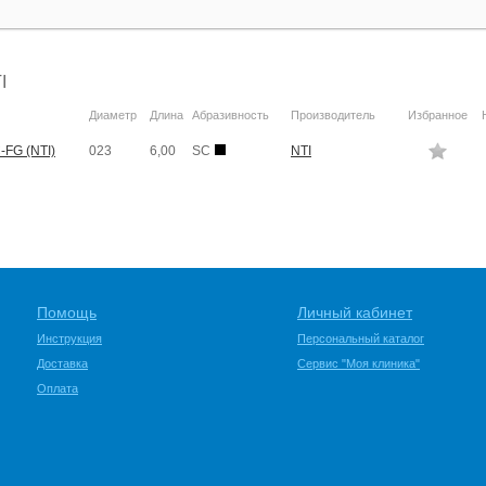
I
Диаметр
Длина
Абразивность
Производитель
Избранное
-FG (NTI)
023
6,00
SC
NTI
Помощь
Личный кабинет
Инструкция
Персональный каталог
Доставка
Сервис "Моя клиника"
Оплата