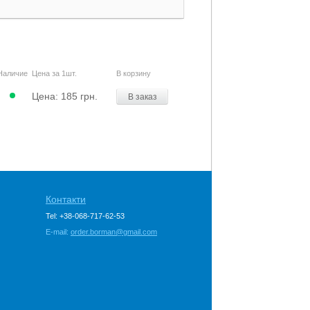
Наличие
Цена за 1шт.
В корзину
Цена:
185 грн.
В заказ
Контакти
Tel: +38-068-717-62-53
E-mail:
order.borman@gmail.com