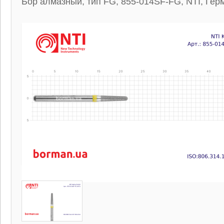
Бор алмазный, тип FG, 855-014SF-FG, NTI, Гер