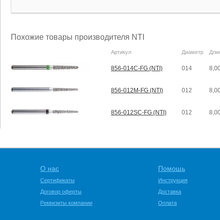
Похожие товары производителя NTI
Артикул
Диаметр
Дли
856-014C-FG (NTI)
014
8,0
856-012M-FG (NTI)
012
8,0
856-012SC-FG (NTI)
012
8,0
О нас
Помощь
Сертификаты
Инструкция
Договор оферты
Доставка
Реквизиты компании
Оплата