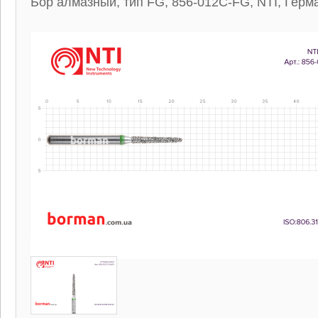
Бор алмазный, тип FG, 856-012C-FG, NTI, Герм