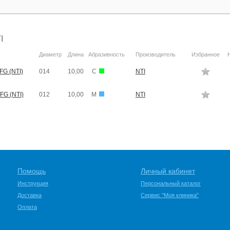
I
Диаметр
Длина
Абразивность
Производитель
Избранное
FG (NTI)
014
10,00
C
NTI
FG (NTI)
012
10,00
M
NTI
Помощь
Личный кабинет
Инструкция
Персональный каталог
Доставка
Сервис "Моя клиника"
Оплата