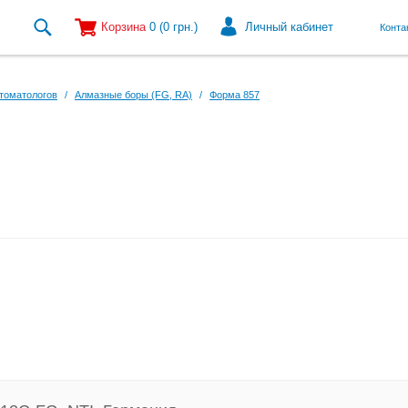
Корзина
0
(0
грн.
)
Личный кабинет
Конта
томатологов
/
Алмазные боры (FG, RA)
/
Форма 857