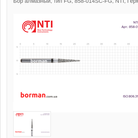
Бор алмазный, тип FG, 858-014SC-FG, NTI, Гер