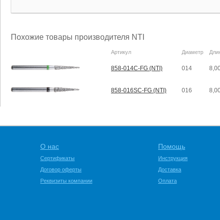
Похожие товары производителя NTI
Артикул
Диаметр
Дли
858-014C-FG (NTI)
014
8,0
858-016SC-FG (NTI)
016
8,0
О нас
Помощь
Сертификаты
Инструкция
Договор оферты
Доставка
Реквизиты компании
Оплата