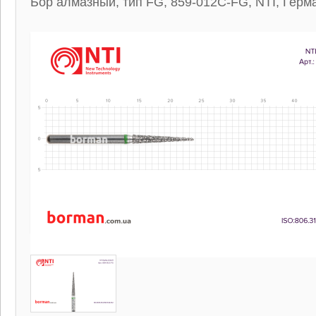
Бор алмазный, тип FG, 859-012C-FG, NTI, Герм