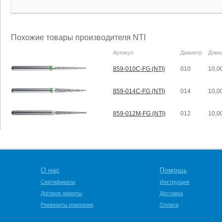
Похожие товары производителя NTI
Артикул
Диаметр
Длин
859-010C-FG (NTI)
010
10,0
859-014C-FG (NTI)
014
10,0
859-012M-FG (NTI)
012
10,0
О нас
Помощь
Сертификаты
Инструкция
Договор оферты
Доставка
Реквизиты компании
Оплата