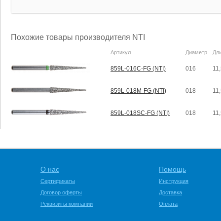
Похожие товары производителя NTI
Артикул
Диаметр
Дл
859L-016C-FG (NTI)
016
11
859L-018M-FG (NTI)
018
11
859L-018SC-FG (NTI)
018
11
О нас
Помощь
Сертификаты
Инструкция
Договор оферты
Доставка
Реквизиты компании
Оплата