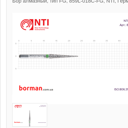
Бор алмазный, тип FG, 859L-018C-FG, NTI, Гер