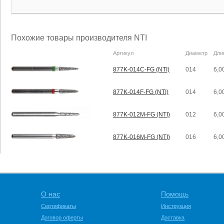
Похожие товары производителя NTI
Артикул
Диаметр
Дли
877K-014C-FG (NTI)
014
6,0
877K-014F-FG (NTI)
014
6,0
877K-012M-FG (NTI)
012
6,0
877K-016M-FG (NTI)
016
6,0
О нас
Помощь
Сертификаты
Инструкция
Договор оферты
Доставка