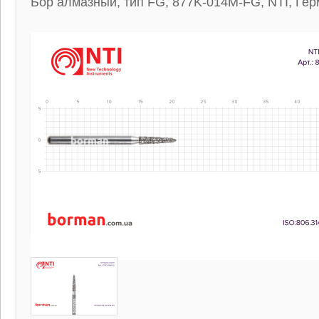
Бор алмазный, тип FG, 877K-014M-FG, NTI, Ге