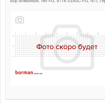
Бор алмазный, тип FG, 877K-018SC-FG, NTI, Г