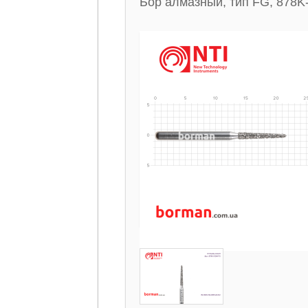
Бор алмазный, тип FG, 878K