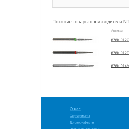
Похожие товары производителя NT
Артикул
878K-012C
878K-012F-
878K-014M
О нас
Сертификаты
Договор оферты