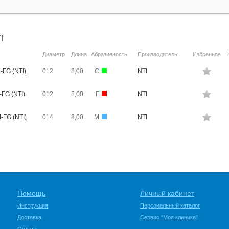
I
Диаметр
Длина
Абразивность
Производитель
Избранное
-FG (NTI)
012
8,00
C
NTI
FG (NTI)
012
8,00
F
NTI
-FG (NTI)
014
8,00
M
NTI
Помощь
Личный кабинет
Инструкция
Персональный каталог
Доставка
Сервис "Моя клиника"