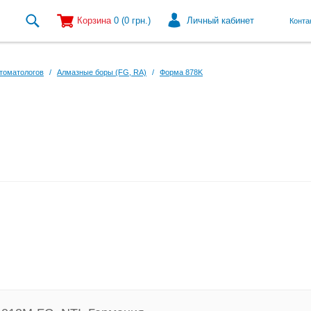
Корзина
0
(0
грн.
)
Личный кабинет
Конта
томатологов
/
Алмазные боры (FG, RA)
/
Форма 878K