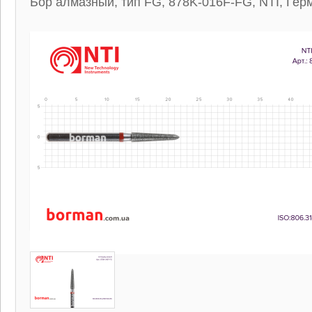
Бор алмазный, тип FG, 878K-016F-FG, NTI, Гер