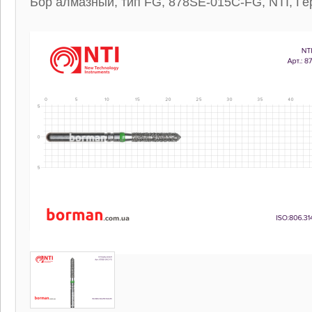
Бор алмазный, тип FG, 878SE-015C-FG, NTI, Г