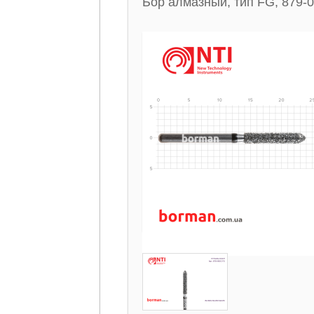
Бор алмазный, тип FG, 879-