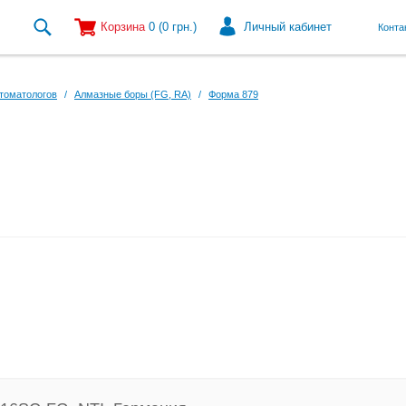
Корзина
0
(0
грн.
)
Личный кабинет
Конта
томатологов
/
Алмазные боры (FG, RA)
/
Форма 879