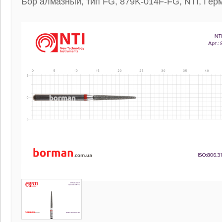
Бор алмазный, тип FG, 879K-014F-FG, NTI, Гер