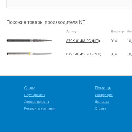
Похожие товары производителя NTI
Артикул
Диаметр
Дл
879K-014M-FG (NTI)
014
10
879K-014SF-FG (NTI)
014
10
О нас
Помощь
Сертификаты
Инструкция
Договор оферты
Доставка
Реквизиты компании
Оплата