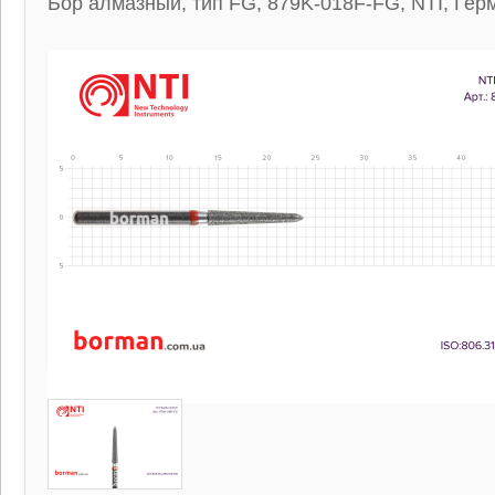
Бор алмазный, тип FG, 879K-018F-FG, NTI, Гер