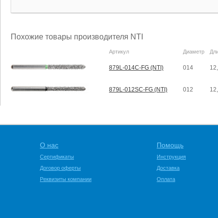
Похожие товары производителя NTI
Артикул
Диаметр
Дл
879L-014C-FG (NTI)
014
12
879L-012SC-FG (NTI)
012
12
О нас
Помощь
Сертификаты
Инструкция
Договор оферты
Доставка
Реквизиты компании
Оплата