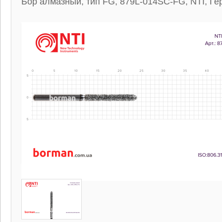
Бор алмазный, тип FG, 879L-014SC-FG, NTI, Г